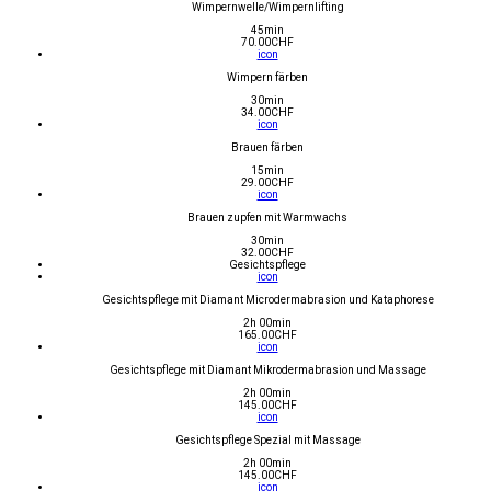
Wimpernwelle/Wimpernlifting
45min
70.00
CHF
icon
Wimpern färben
30min
34.00
CHF
icon
Brauen färben
15min
29.00
CHF
icon
Brauen zupfen mit Warmwachs
30min
32.00
CHF
Gesichtspflege
icon
Gesichtspflege mit Diamant Microdermabrasion und Kataphorese
2h 00min
165.00
CHF
icon
Gesichtspflege mit Diamant Mikrodermabrasion und Massage
2h 00min
145.00
CHF
icon
Gesichtspflege Spezial mit Massage
2h 00min
145.00
CHF
icon