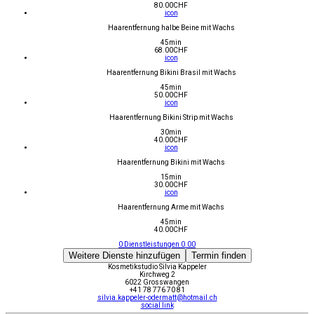
80.00
CHF
icon
Haarentfernung halbe Beine mit Wachs
45min
68.00
CHF
icon
Haarentfernung Bikini Brasil mit Wachs
45min
50.00
CHF
icon
Haarentfernung Bikini Strip mit Wachs
30min
40.00
CHF
icon
Haarentfernung Bikini mit Wachs
15min
30.00
CHF
icon
Haarentfernung Arme mit Wachs
45min
40.00
CHF
0
Dienstleistungen
0.00
Weitere Dienste hinzufügen
Termin finden
Kosmetikstudio Silvia Kappeler
Kirchweg 2
6022 Grosswangen
+41 78 776 70 81
silvia.kappeler-odermatt@hotmail.ch
social link