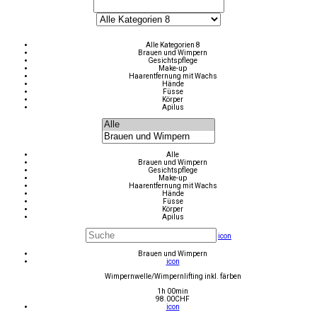
Alle Kategorien 8
Brauen und Wimpern
Gesichtspflege
Make-up
Haarentfernung mit Wachs
Hände
Füsse
Körper
Apilus
Alle
Brauen und Wimpern
Gesichtspflege
Make-up
Haarentfernung mit Wachs
Hände
Füsse
Körper
Apilus
icon
Brauen und Wimpern
icon
Wimpernwelle/Wimpernlifting inkl. färben
1h 00min
98.00
CHF
icon