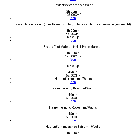
Gesichtspflege mit Massage
2h 00min
125.00
CHF
icon
Gesichtspflege kurz (ohne Brauen zupfen, bitte zusätzlich buchen wenn gewünscht)
1h 00min
85.00
CHF
Make-up
icon
Braut / Fest Make-up inkl. 1 Probe Make-up
1h 00min
190.00
CHF
icon
Make-up
45min
65.00
CHF
Haarentfernung mit Wachs
icon
Haarentfernung Brust mit Wachs
45min
60.00
CHF
icon
Haarentfernung Rücken mit Wachs
45min
60.00
CHF
icon
Haarentfernung ganze Beine mit Wachs
1h 00min