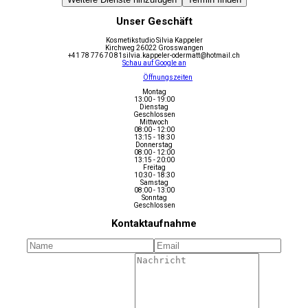
Unser Geschäft
Kosmetikstudio Silvia Kappeler
Kirchweg 2
6022 Grosswangen
+41 78 776 70 81
silvia.kappeler-odermatt@hotmail.ch
Schau auf Google an
Öffnungszeiten
Montag
13:00 - 19:00
Dienstag
Geschlossen
Mittwoch
08:00 - 12:00
13:15 - 18:30
Donnerstag
08:00 - 12:00
13:15 - 20:00
Freitag
10:30 - 18:30
Samstag
08:00 - 13:00
Sonntag
Geschlossen
Kontaktaufnahme