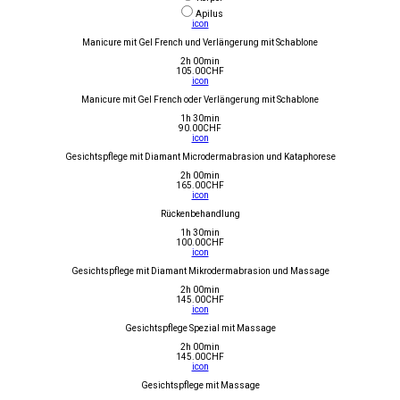
Apilus
icon
Manicure mit Gel French und Verlängerung mit Schablone
2h 00min
105.00
CHF
icon
Manicure mit Gel French oder Verlängerung mit Schablone
1h 30min
90.00
CHF
icon
Gesichtspflege mit Diamant Microdermabrasion und Kataphorese
2h 00min
165.00
CHF
icon
Rückenbehandlung
1h 30min
100.00
CHF
icon
Gesichtspflege mit Diamant Mikrodermabrasion und Massage
2h 00min
145.00
CHF
icon
Gesichtspflege Spezial mit Massage
2h 00min
145.00
CHF
icon
Gesichtspflege mit Massage