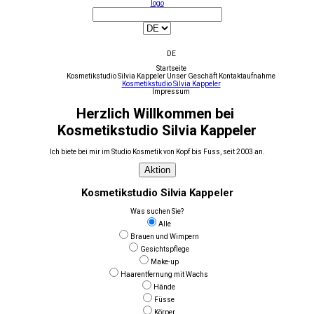
logo
DE
Startseite
Kosmetikstudio Silvia Kappeler
Unser Geschäft
Kontaktaufnahme
Kosmetikstudio Silvia Kappeler
Impressum
Herzlich Willkommen bei
Kosmetikstudio Silvia Kappeler
Ich biete bei mir im Studio Kosmetik von Kopf bis Fuss, seit 2003 an.
Aktion
Kosmetikstudio Silvia Kappeler
Was suchen Sie?
Alle
Brauen und Wimpern
Gesichtspflege
Make-up
Haarentfernung mit Wachs
Hände
Füsse
Körper