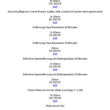
2h 00min
125.00
CHF
icon
Gesichtspflege kurz (ohne Brauen zupfen, bitte zusätzlich buchen wenn gewünscht)
1h 00min
85.00
CHF
icon
Entfernung Haut Anomalien 60 Minuten
1h 00min
50.00
CHF
icon
Entfernung Haut Anomalien 30 Minuten
30min
50.00
CHF
icon
Definitive Haarentfernung mit Elektroepilation 60 Minuten
1h 00min
30.00
CHF
icon
Definitive Haarentfernung mit Elektroepilation 30 Minuten
30min
30.00
CHF
icon
French Pedicure mit Gel (Deko Zuschlag Fr. 2.00)
1h 30min
105.00
CHF
icon
Pedicure mit Gel