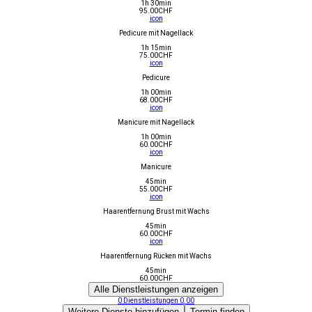
1h 30min
95.00
CHF
icon
Pedicure mit Nagellack
1h 15min
75.00
CHF
icon
Pedicure
1h 00min
68.00
CHF
icon
Manicure mit Nagellack
1h 00min
60.00
CHF
icon
Manicure
45min
55.00
CHF
icon
Haarentfernung Brust mit Wachs
45min
60.00
CHF
icon
Haarentfernung Rücken mit Wachs
45min
60.00
CHF
Alle Dienstleistungen anzeigen
0
Dienstleistungen
0.00
Weitere Dienste hinzufügen
Termin finden